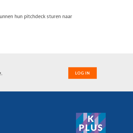
unnen hun pitchdeck sturen naar
.
LOG IN