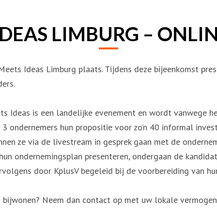
DEAS LIMBURG – ONLI
 Meets Ideas Limburg plaats. Tijdens deze bijeenkomst pr
ers.
s Ideas is een landelijke evenement en wordt vanwege het
 3 ondernemers hun propositie voor zo’n 40 informal invest
unnen ze via de livestream in gesprek gaan met de onderne
 hun ondernemingsplan presenteren, ondergaan de kandidat
olgens door KplusV begeleid bij de voorbereiding van hun
mst bijwonen? Neem dan contact op met uw lokale vermoge