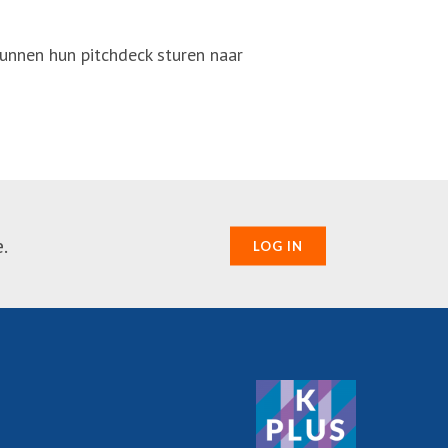
unnen hun pitchdeck sturen naar
.
LOG IN