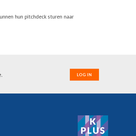
unnen hun pitchdeck sturen naar
.
LOG IN